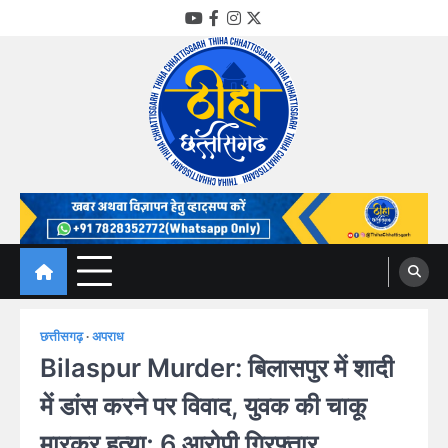
Skip
YouTube
Facebook
Instagram
Twitter
to
content
Thiha Chhattisgarh
गोठ जन-जन के
छत्तीसगढ़
अपराध
Bilaspur Murder: बिलासपुर में शादी
में डांस करने पर विवाद, युवक की चाकू
मारकर हत्या; 6 आरोपी गिरफ्तार