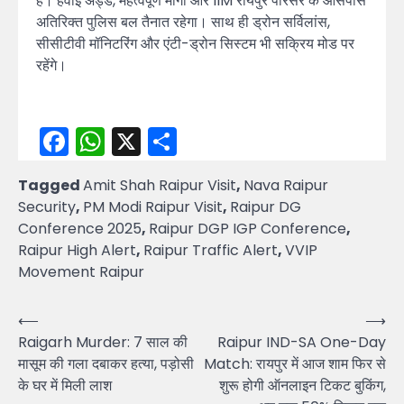
हैं। हवाई अड्डे, महत्वपूर्ण मार्गों और IIM रायपुर परिसर के आसपास
अतिरिक्त पुलिस बल तैनात रहेगा। साथ ही ड्रोन सर्विलांस,
सीसीटीवी मॉनिटरिंग और एंटी-ड्रोन सिस्टम भी सक्रिय मोड पर
रहेंगे।
Facebook
WhatsApp
X
Share
Tagged
Amit Shah Raipur Visit
,
Nava Raipur
Security
,
PM Modi Raipur Visit
,
Raipur DG
Conference 2025
,
Raipur DGP IGP Conference
,
Raipur High Alert
,
Raipur Traffic Alert
,
VVIP
Movement Raipur
Post
⟵
⟶
Raigarh Murder: 7 साल की
Raipur IND-SA One-Day
navigation
मासूम की गला दबाकर हत्या, पड़ोसी
Match: रायपुर में आज शाम फिर से
के घर में मिली लाश
शुरू होगी ऑनलाइन टिकट बुकिंग,