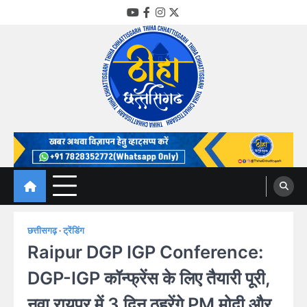
Skip
YouTube
Facebook
Instagram
Twitter
to
content
Thiha Chhattisgarh
गोठ जन-जन के
छत्तीसगढ़
ट्रेंडिंग
Raipur DGP IGP Conference:
DGP-IGP कॉन्फ्रेंस के लिए तैयारी पूरी,
नवा रायपुर में 3 दिन ठहरेंगे PM मोदी और