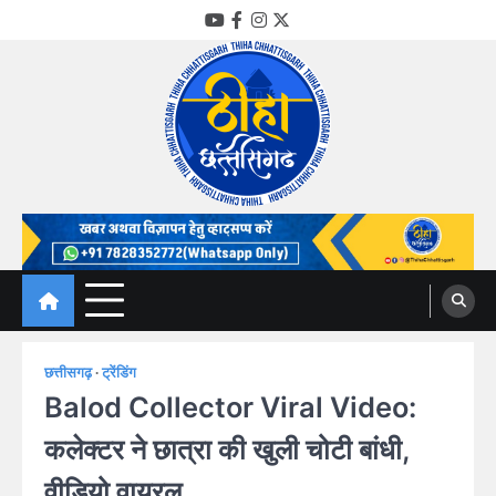
Skip
YouTube
Facebook
Instagram
Twitter
to
content
Thiha Chhattisgarh
गोठ जन-जन के
छत्तीसगढ़
ट्रेंडिंग
Balod Collector Viral Video:
कलेक्टर ने छात्रा की खुली चोटी बांधी,
वीडियो वायरल