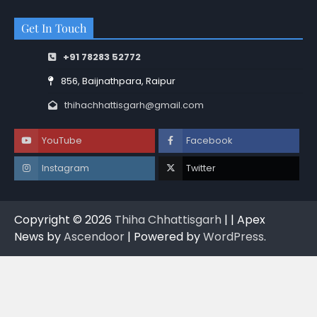
Get In Touch
+91 78283 52772
856, Baijnathpara, Raipur
thihachhattisgarh@gmail.com
YouTube
Facebook
Instagram
Twitter
Copyright © 2026
Thiha Chhattisgarh
| | Apex
News by
Ascendoor
| Powered by
WordPress
.