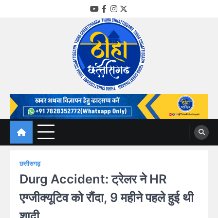
Skip
YouTube
Facebook
Instagram
Twitter
to
content
Thiha Chhattisgarh
गोठ जन-जन के
छत्तीसगढ़
Durg Accident: ट्रेलर ने HR
एग्जीक्यूटिव को रौंदा, 9 महीने पहले हुई थी
शादी