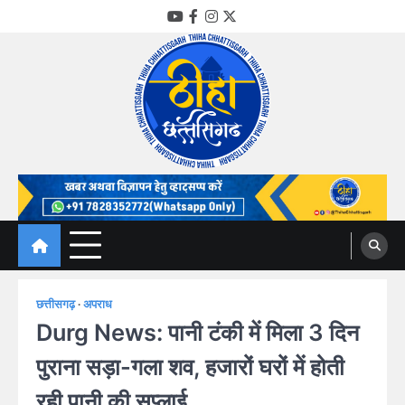
Skip
YouTube
Facebook
Instagram
Twitter
to
content
Thiha Chhattisgarh
गोठ जन-जन के
छत्तीसगढ़
अपराध
Durg News: पानी टंकी में मिला 3 दिन
पुराना सड़ा-गला शव, हजारों घरों में होती
रही पानी की सप्लाई