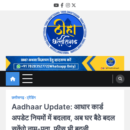
Skip
YouTube
Facebook
Instagram
Twitter
to
content
Thiha Chhattisgarh
गोठ जन-जन के
छत्तीसगढ़
ट्रेंडिंग
Aadhaar Update: आधार कार्ड
अपडेट नियमों में बदलाव, अब घर बैठे बदल
सकेंगे नाम-पता, फीस भी बदली