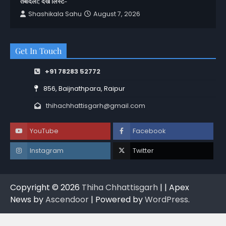
तबादला; देखें लिस्ट-
Shashikala Sahu
August 7, 2026
Get In Touch
+91 78283 52772
856, Baijnathpara, Raipur
thihachhattisgarh@gmail.com
YouTube
Facebook
Instagram
Twitter
Copyright © 2026
Thiha Chhattisgarh
| | Apex
News by
Ascendoor
| Powered by
WordPress
.