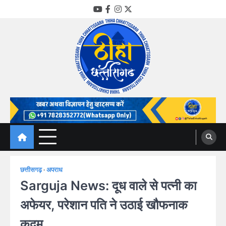
Skip
YouTube
Facebook
Instagram
Twitter
to
content
Thiha Chhattisgarh
गोठ जन-जन के
छत्तीसगढ़
अपराध
Sarguja News: दूध वाले से पत्नी का
अफेयर, परेशान पति ने उठाई खौफनाक
कदम