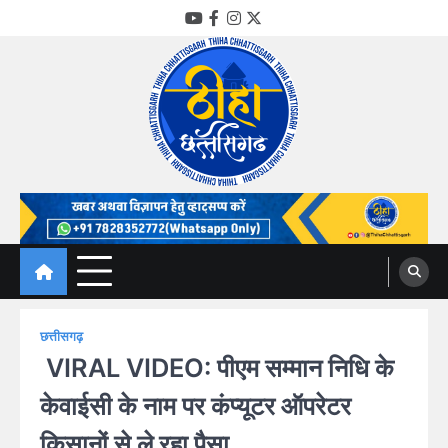
Skip
YouTube
Facebook
Instagram
Twitter
to
content
Thiha Chhattisgarh
गोठ जन-जन के
छत्तीसगढ़
VIRAL VIDEO: पीएम सम्मान निधि के
केवाईसी के नाम पर कंप्यूटर ऑपरेटर
किसानों से ले रहा पैसा