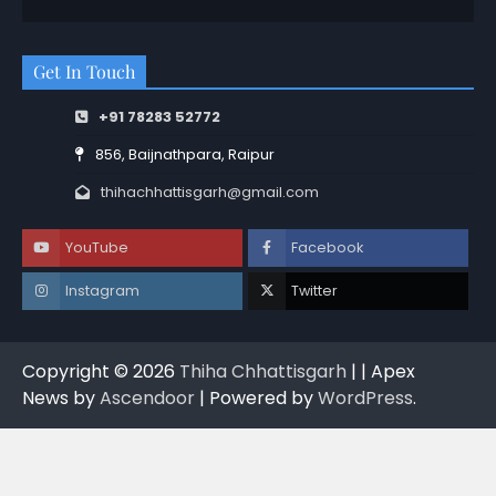
Get In Touch
+91 78283 52772
856, Baijnathpara, Raipur
thihachhattisgarh@gmail.com
YouTube
Facebook
Instagram
Twitter
Copyright © 2026
Thiha Chhattisgarh
| | Apex
News by
Ascendoor
| Powered by
WordPress
.