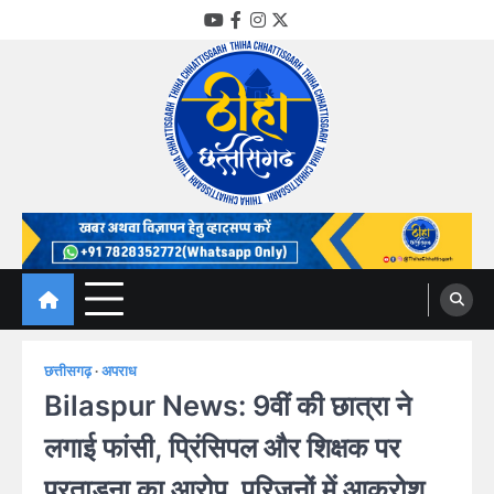
Skip
YouTube
Facebook
Instagram
Twitter
to
content
Thiha Chhattisgarh
गोठ जन-जन के
छत्तीसगढ़
अपराध
Bilaspur News: 9वीं की छात्रा ने
लगाई फांसी, प्रिंसिपल और शिक्षक पर
प्रताड़ना का आरोप, परिजनों में आक्रोश