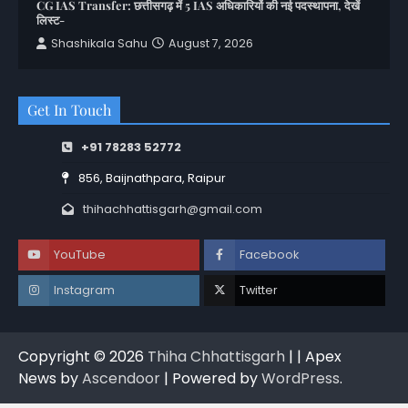
CG IAS Transfer: छत्तीसगढ़ में 5 IAS अधिकारियों की नई पदस्थापना, देखें
लिस्ट-
Shashikala Sahu
August 7, 2026
Get In Touch
+91 78283 52772
856, Baijnathpara, Raipur
thihachhattisgarh@gmail.com
YouTube
Facebook
Instagram
Twitter
Copyright © 2026
Thiha Chhattisgarh
| | Apex
News by
Ascendoor
| Powered by
WordPress
.