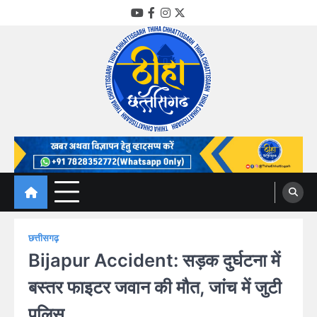
Skip
YouTube
Facebook
Instagram
Twitter
to
content
Thiha Chhattisgarh
गोठ जन-जन के
छत्तीसगढ़
Bijapur Accident: सड़क दुर्घटना में
बस्तर फाइटर जवान की मौत, जांच में जुटी
पुलिस