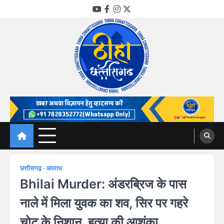
Skip
YouTube
Facebook
Instagram
Twitter
to
content
Thiha Chhattisgarh
गोठ जन-जन के
छत्तीसगढ़
अपराध
Bhilai Murder: अंडरब्रिज के पास
नाले में मिला युवक का शव, सिर पर गहरे
चोट के निशान, हत्या की आशंका