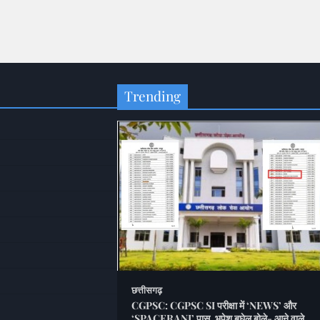
Trending
छत्तीसगढ़
CGPSC: CGPSC SI परीक्षा में ‘NEWS’ और
‘SPACERANI’ पास, भूपेश बघेल बोले- आने वाले