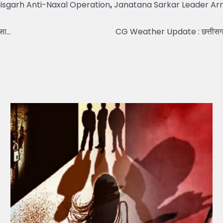
isgarh Anti-Naxal Operation
,
Janatana Sarkar Leader Ar
ासा…
CG Weather Update : छत्तीसगढ़ में 