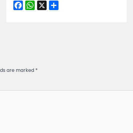
Facebook
WhatsApp
X
Share
elds are marked
*