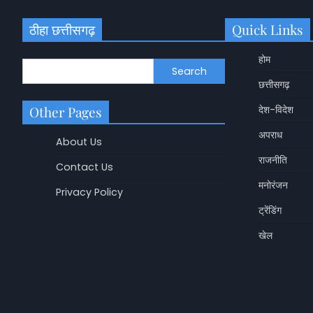
ठीहा छत्तीसगढ़
Quick Links
होम
Search
छत्तीसगढ़
Other Pages
देश-विदेश
अपराध
About Us
राजनीति
Contact Us
मनोरंजन
Privacy Policy
ट्रेंडिंग
छत्तीसगढ़
खेल
Korba Crocodile Res
मगरमच्छ, ग्रामीणों ने प
रेस्क्यू
Shashikala Sah