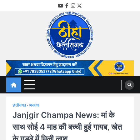
Skip
YouTube
Facebook
Instagram
Twitter
to
content
Thiha Chhattisgarh
गोठ जन-जन के
छत्तीसगढ़
अपराध
Janjgir Champa News: मां के
साथ सोई 4 माह की बच्ची हुई गायब, खेत
के गड्ढे में मिली लाश