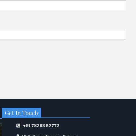
Get In Touch
+91 78283 52772