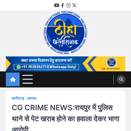
Skip
YouTube
Facebook
Instagram
Twitter
to
content
Thiha Chhattisgarh
गोठ जन-जन के
छत्तीसगढ़
अपराध
CG CRIME NEWS:रायपुर में पुलिस
थाने से पेट खराब होने का हवाला देकर भागा
आरोपी,