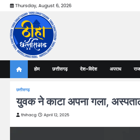
Skip
Thursday, August 6, 2026
to
content
Thiha Chhattisgarh
गोठ जन-जन के
होम
छत्तीसगढ़
देश-विदेश
अपराध
राज
छत्तीसगढ़
युवक ने काटा अपना गला, अस्पताल
thihacg
April 12, 2025