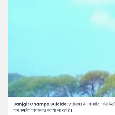
Janjgir Champa Suicide:
छत्तीसगढ़ के जांजगीर-चांपा जि
नाम कमलेश जायसवाल बताया जा रहा है।