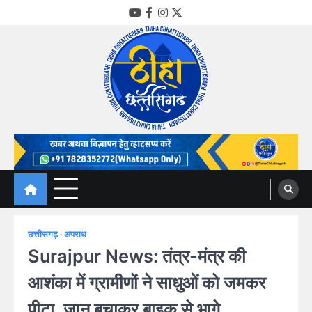
Skip
YouTube
Facebook
Instagram
Twitter
to
content
Thiha Chhattisgarh
गोठ जन-जन के
छत्तीसगढ़
अपराध
Surajpur News: तंत्र-मंत्र की
आशंका में ग्रामीणों ने साधुओं को जमकर
पीटा, जान बचाकर बाइक से भागे