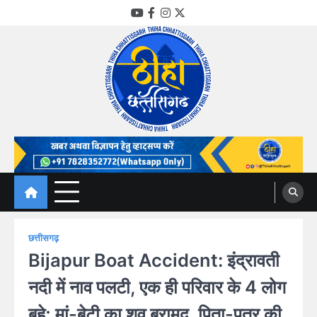
Skip
YouTube
Facebook
Instagram
Twitter
to
content
Thiha Chhattisgarh
गोठ जन-जन के
छत्तीसगढ़
Bijapur Boat Accident: इंद्रावती
नदी में नाव पलटी, एक ही परिवार के 4 लोग
बहे; मां-बेटी का शव बरामद, पिता-पुत्र की