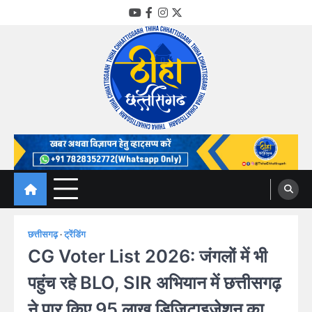
Skip
YouTube
Facebook
Instagram
Twitter
to
content
Thiha Chhattisgarh
गोठ जन-जन के
छत्तीसगढ़
ट्रेंडिंग
CG Voter List 2026: जंगलों में भी
पहुंच रहे BLO, SIR अभियान में छत्तीसगढ़
ने पार किए 95 लाख डिजिटाइजेशन का