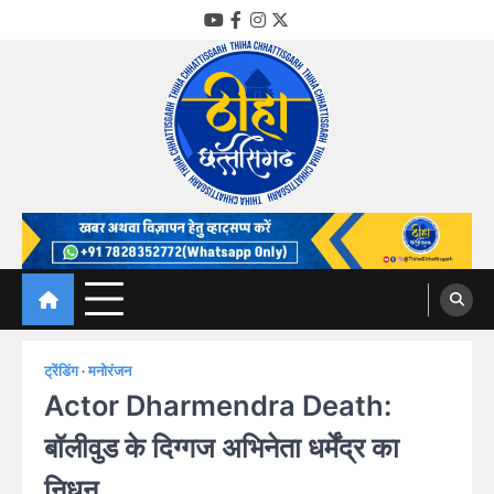
Skip
YouTube
Facebook
Instagram
Twitter
to
content
Thiha Chhattisgarh
गोठ जन-जन के
ट्रेंडिंग
मनोरंजन
Actor Dharmendra Death:
बॉलीवुड के दिग्गज अभिनेता धर्मेंद्र का
निधन