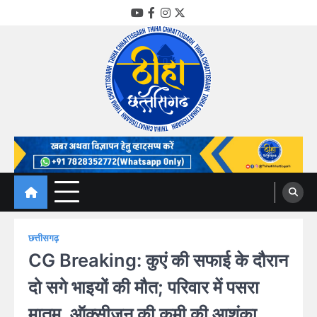
Skip
YouTube
Facebook
Instagram
Twitter
to
content
Thiha Chhattisgarh
गोठ जन-जन के
छत्तीसगढ़
CG Breaking: कुएं की सफाई के दौरान
दो सगे भाइयों की मौत; परिवार में पसरा
मातम, ऑक्सीजन की कमी की आशंका