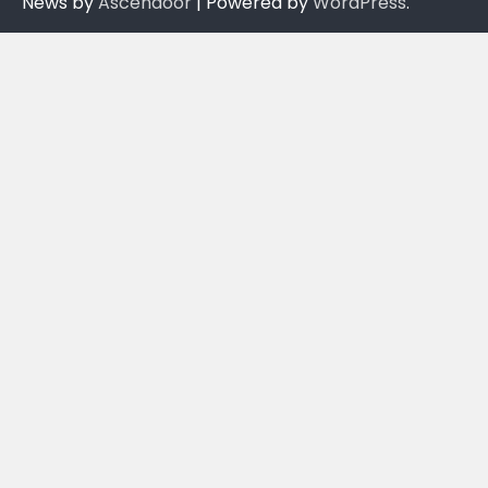
News by
Ascendoor
| Powered by
WordPress
.