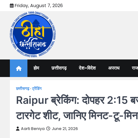
Skip
Friday, August 7, 2026
to
content
Thiha Chhattisgarh
गोठ जन-जन के
होम
छत्तीसगढ़
देश-विदेश
अपराध
राज
छत्तीसगढ़
ट्रेंडिंग
Raipur ब्रेकिंग: दोपहर 2:15 बजे र
टारगेट शीट, जानिए मिनट-टू-मिनट
Aarti Beniya
June 21, 2026