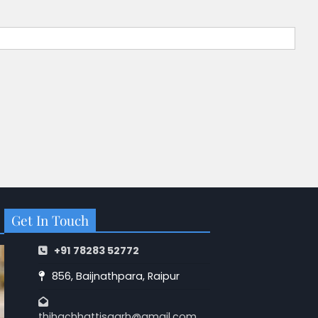
Get In Touch
+91 78283 52772
856, Baijnathpara, Raipur
thihachhattisgarh@gmail.com