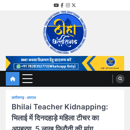
Skip
YouTube
Facebook
Instagram
Twitter
to
content
Thiha Chhattisgarh
गोठ जन-जन के
छत्तीसगढ़
अपराध
Bhilai Teacher Kidnapping:
भिलाई में दिनदहाड़े महिला टीचर का
अपहरण, 5 लाख फिरौती की मांग…