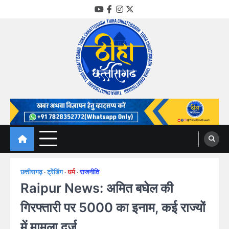
Skip
YouTube
Facebook
Instagram
Twitter
to
content
Thiha Chhattisgarh
गोठ जन-जन के
छत्तीसगढ़
ट्रेंडिंग
धर्म
राजनीति
Raipur News: अमित बघेल की
गिरफ्तारी पर 5000 का इनाम, कई राज्यों
में मामला दर्ज