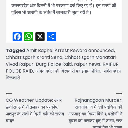
उत्तरप्रदेश और दिल्ली में भी प्रकरण दर्ज किए गए हैं। इन राज्यों की
पुलिस भी आरोपी के संबंध में जानकारी जुटा रही है।
Facebook
WhatsApp
X
Share
Tagged
Amit Baghel Arrest Reward announced
,
Chhattisgarh Kranti Sena
,
Chhattisgarh Mahatari
Vivad Raipur
,
Durg Police Raid
,
raipur news
,
RAIPUR
POLICE RAID
,
अमित बघेल की गिरफ्तारी पर इनाम घोषित
,
अमित बघेल
गिरफ्तारी
Post
⟵
⟶
CG Weather Update: उत्तर
Rajnandgaon Murder:
navigation
छत्तीसगढ़ में शीतलहर का प्रकोप,
राजनांदगांव में देवी पदचिन्ह की
जशपुर के खेतों में दिखी बर्फ की सफेद
अफवाह का किया विरोध, पड़ोसी ने
चादर
युवक को मारकर कुएं में डाला, राज
छुपाने पैरा भी डाला