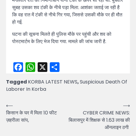
मंगलवार रात को निर्माणाधीन पानी टंकी के ऊपर सो रहा था. बुधवार
सुबह उसका शव टंकी के नीचे पड़ा मिला. आशंका जताई जा रही है
कि वह रात में टंकी से नीचे गिर गया, जिससे उसकी मौके पर ही मौत
हो गई.
घटना की सूचना मिलते ही पुलिस मौके पर पहुंची और शव को
पोस्टमार्टम के लिए भेज दिया गया. मामले की जांच जारी है.
Facebook
WhatsApp
X
Share
Tagged
KORBA LATEST NEWS
,
Suspicious Death Of
Laborer In Korba
Post
⟵
⟶
किसान के घर में मिला 10 फीट
CYBER CRIME NEWS:
navigation
ज़हरीला सांप,
बिलासपुर में शिक्षक से 1.63 लाख की
ऑनलाइन ठगी